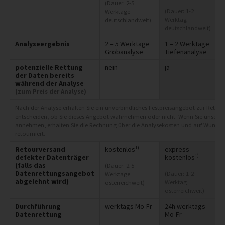
(Dauer: 2-5
(Dauer: 1-2
Werktage
Werktag
deutschlandweit)
deutschlandweit)
Analyseergebnis
2 – 5 Werktage
1 – 2 Werktage
Grobanalyse
Tiefenanalyse
potenzielle Rettung
nein
ja
der Daten bereits
während der Analyse
(zum Preis der Analyse)
Nach der Analyse erhalten Sie ein unverbindliches Festpreisangebot zur Rettung
entscheiden, ob Sie dieses Angebot wahrnehmen oder nicht. Wenn Sie unser A
annehmen, erhalten Sie die Rechnung über die Analysekosten und auf Wunsch 
retourniert.
1)
Retourversand
kostenlos
express
1)
defekter Datenträger
kostenlos
(falls das
(Dauer: 2-5
Datenrettungsangebot
(Dauer: 1-2
Werktage
abgelehnt wird)
Werktag
österreichweit)
österreichweit)
Durchführung
werktags Mo-Fr
24h werktags
Datenrettung
Mo-Fr