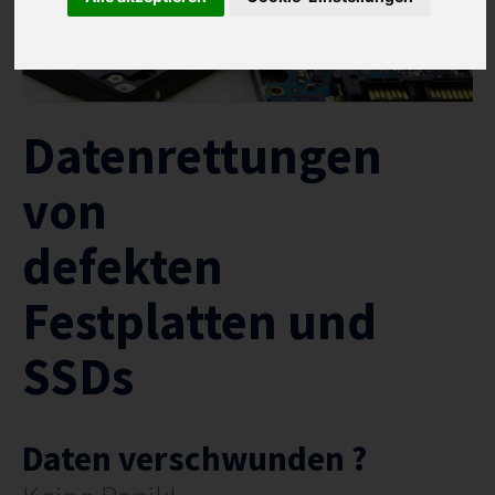
ABLAUF
REFERENZEN
INFO
STANDORTE
Datenrettungen
von
defekten
Festplatten und
SSDs
Daten verschwunden ?