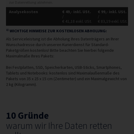
zur Datenrettung ablehnen.
Analysekosten
€
49,-
inkl. USt.
€
99,-
inkl. USt.
/
/
€
41,18
exkl. USt.
€
83,19
exkl. USt.
1)
WICHTIGE HINWEISE ZUR KOSTENLOSEN ABHOLUNG:
Als Serviceleistung ist die Abholung Ihres Datenträgers an Ihrer
Wunschadresse durch unseren Kurierdienst für Standard-
Paketgrößen kostenlos! Bitte beachten Sie hierbei folgende
Maximalmaße Ihres Pakets:
Bei Festplatten, SSD, Speicherkarten, USB-Sticks, Smartphones,
Tablets und Notebooks: kostenlos sind Maximalaußenmaße des
Pakets von 35 x 25 x 15 cm (Zentimeter) und ein Maximalgewicht von
2 kg (Kilogramm).
10 Gründe
warum wir Ihre Daten retten