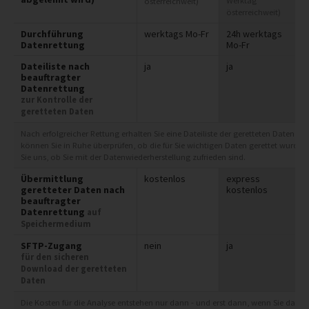
Werktag
österreichweit)
österreichweit)
Durchführung
werktags Mo-Fr
24h werktags
Datenrettung
Mo-Fr
Dateiliste nach
ja
ja
beauftragter
Datenrettung
zur Kontrolle der
geretteten Daten
Nach erfolgreicher Rettung erhalten Sie eine Dateiliste der geretteten Daten zur
können Sie in Ruhe überprüfen, ob die für Sie wichtigen Daten gerettet wurde
Sie uns, ob Sie mit der Datenwiederherstellung zufrieden sind.
Übermittlung
kostenlos
express
geretteter Daten nach
kostenlos
beauftragter
Datenrettung
auf
Speichermedium
SFTP-Zugang
nein
ja
für den sicheren
Download der geretteten
Daten
Die Kosten für die Analyse entstehen nur dann - und erst dann, wenn Sie das 