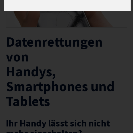
ABLAUF
REFERENZEN
INFO
STANDORTE
Datenrettungen
von
Handys,
Smartphones und
Tablets
Ihr Handy lässt sich nicht