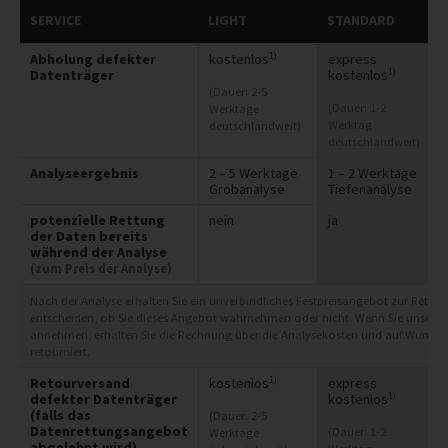
SERVICE
LIGHT
STANDARD
1)
Abholung defekter
kostenlos
express
1)
Datenträger
kostenlos
(Dauer: 2-5
(Dauer: 1-2
Werktage
Werktag
deutschlandweit)
deutschlandweit)
Analyseergebnis
2 – 5 Werktage
1 – 2 Werktage
Grobanalyse
Tiefenanalyse
potenzielle Rettung
nein
ja
der Daten bereits
während der Analyse
(zum Preis der Analyse)
Nach der Analyse erhalten Sie ein unverbindliches Festpreisangebot zur Rettung
entscheiden, ob Sie dieses Angebot wahrnehmen oder nicht. Wenn Sie unser A
annehmen, erhalten Sie die Rechnung über die Analysekosten und auf Wunsch 
retourniert.
1)
Retourversand
kostenlos
express
1)
defekter Datenträger
kostenlos
(falls das
(Dauer: 2-5
Datenrettungsangebot
(Dauer: 1-2
Werktage
abgelehnt wird)