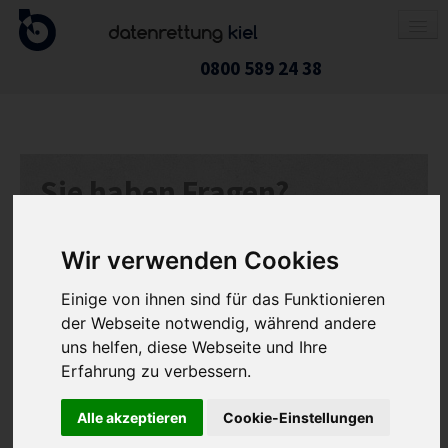
0800 589 24 38
DATENRETTUNG
Sie haben Fragen?
FESTPLATTE / SSD
Sie können uns jederzeit kostenlos kontaktieren und wir
melden uns unverzüglich bei Ihnen!
RAID-SYSTEM
Wir verwenden Cookies
NAS-SYSTEM
Einige von ihnen sind für das Funktionieren
APPLE-PRODUKTE
der Webseite notwendig, während andere
USB-STICK / SPEICHERKARTE
uns helfen, diese Webseite und Ihre
Datenrettung Kiel verwendet Ihre Daten ausschließlich für den
Erfahrung zu verbessern.
Rückruf. Ihre Daten werden gelöscht, wenn der Zweck der
HANDY / TABLET
Speicherung entfallen ist. Weitere Informationen zum Datenschutz
finden Sie auch
hier
.
PREISE
Alle akzeptieren
Cookie-Einstellungen